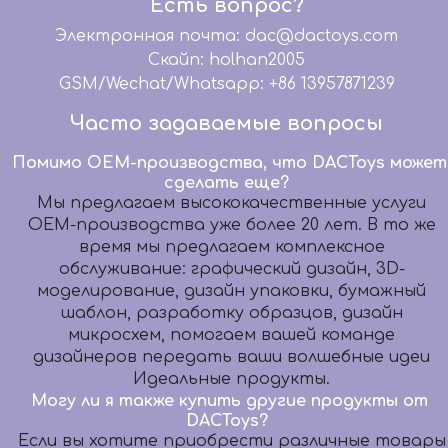
Есть вопрос?
Электронная почта: dac@dactoys.com
Скайп: holhan2005
GSM/Wechat/Whatsapp: +86 13957871239
Часто задаваемые вопросы
Помимо OEM-производства, что DACToys может
сделать еще?
Мы предлагаем высококачественные услуги
OEM-производства уже более 20 лет. В то же
время мы предлагаем комплексное
обслуживание: графический дизайн, 3D-
моделирование, дизайн упаковки, бумажный
шаблон, разработку образцов, дизайн
микросхем, помогаем вашей команде
дизайнеров передать ваши волшебные идеи
Идеальные продукты.
Могу ли я также купить другие продукты от
DACToys?
Если вы хотите приобрести различные товары