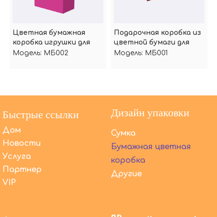
Цветная бумажная
Подарочная коробка из
коробка игрушки для
цветной бумаги для
супермаркета
игрушек
Модель:
МБ002
Модель:
МБ001
Дизайн упаковки
Быстрые ссылки
Дом
Сумка
Новости
Бумажная цветная
Услуга
коробка
Партнер
Другие
VIP