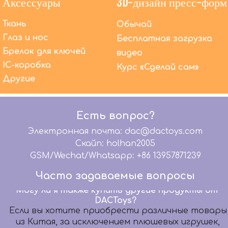
Аксессуары
3D-дизайн пресс-форм
Ткань
Обычай
Глаз и нос
Бесплатная загрузка
Брелок для ключей
видео
Помимо OEM-производства, что DACToys может
IC-коробка
Курс «Сделай сам»
сделать еще?
Другие
Мы предлагаем высококачественные услуги
OEM-производства уже более 20 лет. В то же
время мы предлагаем комплексное
Есть вопрос?
обслуживание: графический дизайн, 3D-
моделирование, дизайн упаковки, бумажный
Электронная почта: dac@dactoys.com
шаблон, разработку образцов, дизайн
Скайп: holhan2005
микросхем, помогаем вашей команде
GSM/Wechat/Whatsapp: +86 13957871239
дизайнеров передать ваши волшебные идеи
Идеальные продукты.
Часто задаваемые вопросы
Могу ли я также купить другие продукты от
DACToys?
Если вы хотите приобрести различные товары
из Китая, за исключением плюшевых игрушек,
немедленно свяжитесь с DACToys по телефону: