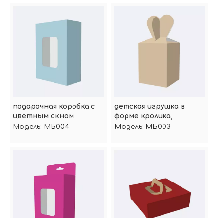
подарочная коробка с
детская игрушка в
цветным окном
форме кролика,
подарочная коробка
Модель:
МБ004
Модель:
МБ003