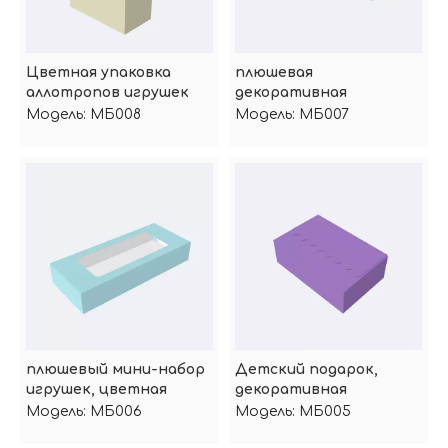
Цветная упаковка
плюшевая
аллотропов игрушек
декоративная
бумажная коробка для
Модель:
МБ008
Модель:
МБ007
продуктов
плюшевый мини-набор
Детский подарок,
игрушек, цветная
декоративная
упаковочная коробка
бумажная коробка с
Модель:
МБ006
Модель:
МБ005
бордюром