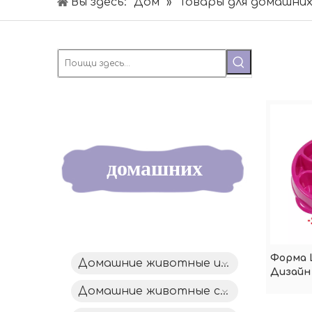
Вы здесь:
Дом
»
Товары для домашни
Товары для
домашних
животных
Форма 
Домашние животные играют
Дизайн
Кормуш
Домашние животные спят
Животн