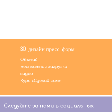
животных
3D-дизайн пресс-форм
Обычай
Бесплатная загрузка
видео
Курс «Сделай сам»
Следуйте за нами в социальных