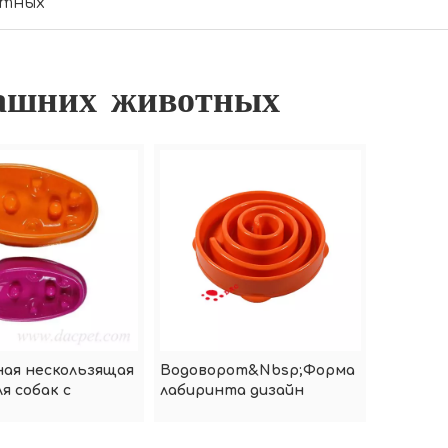
отных
машних животных
ая нескользящая
Водоворот&Nbsp;Форма
ля собак с
лабиринта дизайн
ой подачей
медленная кормушка
миски для домашних