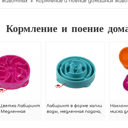
х животных
»
Кормление и поение домашних жив
Кормление и поение до
Цветка Лабиринт
Лабиринт в форме капли
Наклонн
 Медленная
воды, медленная подача,
миска д
ка Для Домашних
миски для домашних
медленн
ых Миски
животных