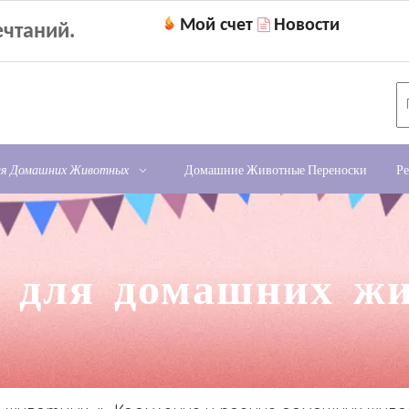
Мой счет
Новости

чтаний.
ля Домашних Животных
Домашние Животные Переноски
Ре
 для домашних ж