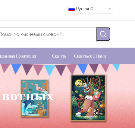
Pусский
кламная Продукция
Скачать
Связаться С Нами
ивотных