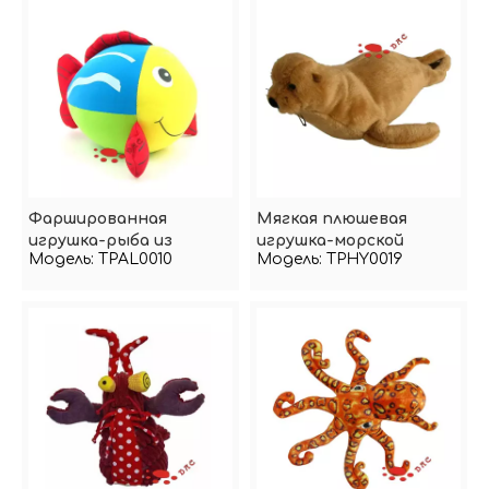
Фаршированная
Мягкая плюшевая
игрушка-рыба из
игрушка-морской
Модель:
TPAL0010
Модель:
TPHY0019
пенопласта Microbeads
тюлень