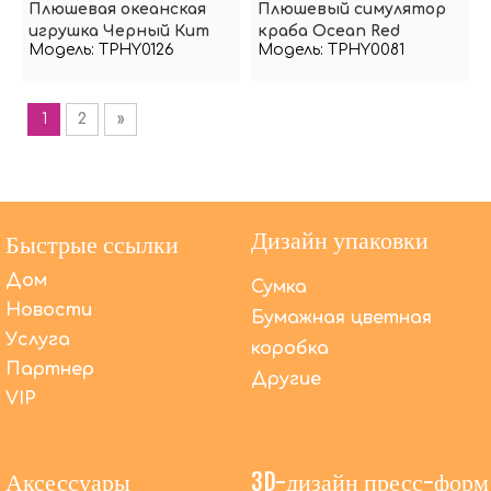
Плюшевая океанская
Плюшевый симулятор
игрушка Черный Кит
краба Ocean Red
Модель:
TPHY0126
Модель:
TPHY0081
1
2
»
Дизайн упаковки
Быстрые ссылки
Дом
Сумка
Новости
Бумажная цветная
Услуга
коробка
Партнер
Другие
VIP
Аксессуары
3D-дизайн пресс-форм