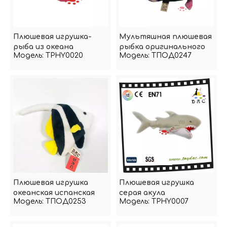
Плюшевая игрушка-
Мультяшная плюшевая
рыба из океана
рыбка оригинального
Модель:
TPHY0020
Модель:
ТПОД0247
дизайна
Плюшевая игрушка
Плюшевая игрушка
океанская испанская
серая акула
Модель:
ТПОД0253
Модель:
TPHY0007
скумбрия