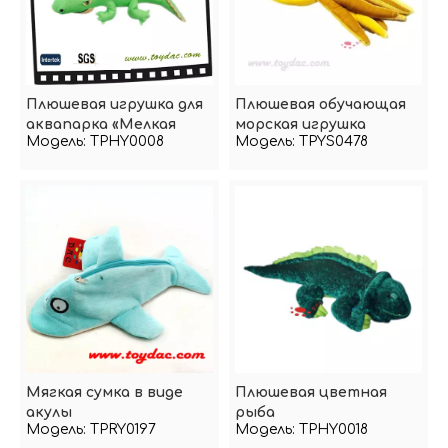
Плюшевая игрушка для
Плюшевая обучающая
аквапарка «Мелкая
морская игрушка
Модель:
TPHY0008
Модель:
TPYS0478
рыбка»
«кальмар»
Мягкая сумка в виде
Плюшевая цветная
акулы
рыба
Модель:
TPRY0197
Модель:
TPHY0018