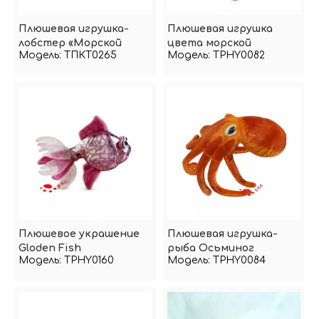
Плюшевая игрушка-
Плюшевая игрушка
лобстер «Морской
цвета морской
Модель:
ТПКТ0265
Модель:
TPHY0082
парк»
осьминог
Плюшевое украшение
Плюшевая игрушка-
Gloden Fish
рыба Осьминог
Модель:
TPHY0160
Модель:
TPHY0084