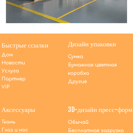
Дизайн упаковки
Быстрые ссылки
Дом
Сумка
Новости
Бумажная цветная
Услуга
коробка
Партнер
Другие
VIP
Аксессуары
3D-дизайн пресс-форм
Ткань
Обычай
Помимо OEM-производства, что DACToys может
Глаз и нос
Бесплатная загрузка
сделать еще?