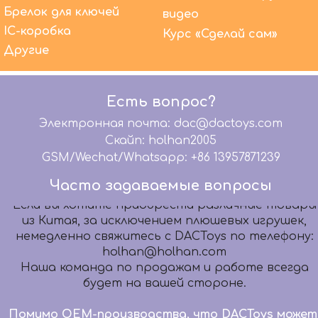
Мы предлагаем высококачественные услуги
Брелок для ключей
видео
OEM-производства уже более 20 лет. В то же
IC-коробка
Курс «Сделай сам»
время мы предлагаем комплексное
Другие
обслуживание: графический дизайн, 3D-
моделирование, дизайн упаковки, бумажный
шаблон, разработку образцов, дизайн
Есть вопрос?
микросхем, помогаем вашей команде
дизайнеров передать ваши волшебные идеи
Электронная почта: dac@dactoys.com
Идеальные продукты.
Скайп: holhan2005
Могу ли я также купить другие продукты от
GSM/Wechat/Whatsapp: +86 13957871239
DACToys?
Если вы хотите приобрести различные товары
Часто задаваемые вопросы
из Китая, за исключением плюшевых игрушек,
немедленно свяжитесь с DACToys по телефону:
holhan@holhan.com
Наша команда по продажам и работе всегда
будет на вашей стороне.
Помимо OEM-производства, что DACToys может
сделать еще?
Мы предлагаем высококачественные услуги