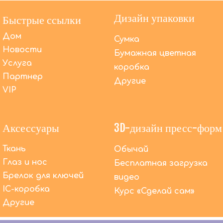
Дизайн упаковки
Быстрые ссылки
Дом
Сумка
Новости
Бумажная цветная
Услуга
коробка
Партнер
Другие
VIP
Аксессуары
3D-дизайн пресс-форм
Ткань
Обычай
Глаз и нос
Бесплатная загрузка
Брелок для ключей
видео
Помимо OEM-производства, что DACToys может
IC-коробка
сделать еще?
Курс «Сделай сам»
Мы предлагаем высококачественные услуги
Другие
OEM-производства уже более 20 лет. В то же
время мы предлагаем комплексное