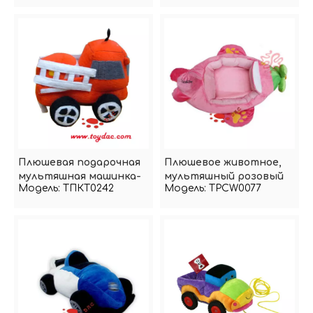
персиковой кожи
Плюшевая подарочная
Плюшевое животное,
мультяшная машинка-
мультяшный розовый
Модель:
ТПКТ0242
Модель:
TPCW0077
игрушка
автомобиль