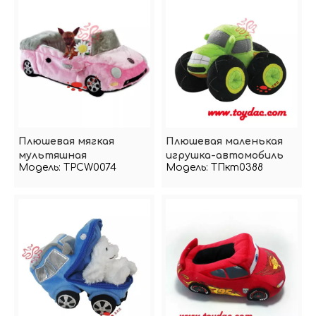
Плюшевая мягкая
Плюшевая маленькая
мультяшная
игрушка-автомобиль
Модель:
TPCW0074
Модель:
ТПкт0388
автомобильная
кровать для домашних
животных