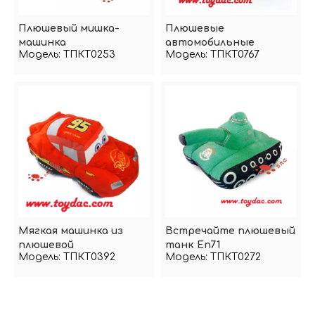
Плюшевый мишка-
Плюшевые
машинка
автомобильные
Модель:
ТПКТ0253
Модель:
ТПКТ0767
тапочки с анимацией
из мультфильма
Мягкая машинка из
Встречайте плюшевый
плюшевой
танк En71
Модель:
ТПКТ0392
Модель:
ТПКТ0272
мультипликационной
пленки