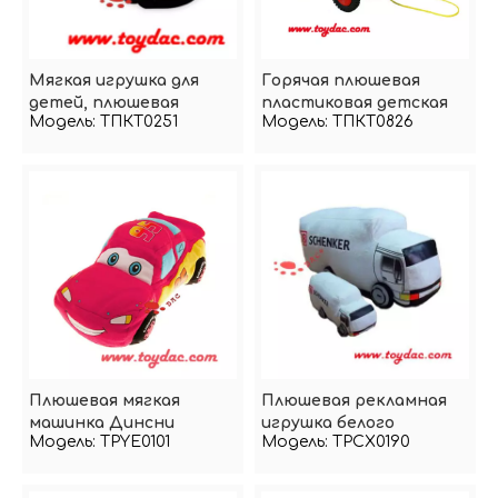
Мягкая игрушка для
Горячая плюшевая
детей, плюшевая
пластиковая детская
Модель:
ТПКТ0251
Модель:
ТПКТ0826
игрушка-автомобиль
машина
Плюшевая мягкая
Плюшевая рекламная
машинка Динсни
игрушка белого
Модель:
TPYE0101
Модель:
TPCX0190
Лиенса
автомобиля