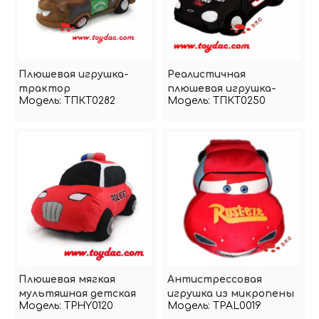
Плюшевая игрушка-
Реалистичная
трактор
плюшевая игрушка-
Модель:
ТПКТ0282
Модель:
ТПКТ0250
гоночная машинка
Плюшевая мягкая
Антистрессовая
мультяшная детская
игрушка из микропены
Модель:
TPHY0120
Модель:
TPAL0019
машинка
из полиэстера