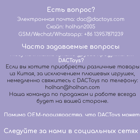
обслуживание: графический дизайн, 3D-
Есть вопрос?
моделирование, дизайн упаковки, бумажный
Электронная почта: dac@dactoys.com
шаблон, разработку образцов, дизайн
микросхем, помогаем вашей команде
Скайп: holhan2005
дизайнеров передать ваши волшебные идеи
GSM/Wechat/Whatsapp: +86 13957871239
Идеальные продукты.
Часто задаваемые вопросы
Могу ли я также купить другие продукты от
DACToys?
Если вы хотите приобрести различные товары
из Китая, за исключением плюшевых игрушек,
немедленно свяжитесь с DACToys по телефону:
holhan@holhan.com
Наша команда по продажам и работе всегда
будет на вашей стороне.
Помимо OEM-производства, что DACToys может
сделать еще?
Мы предлагаем высококачественные услуги
OEM-производства уже более 20 лет. В то же
Следуйте за нами в социальных сетях
время мы предлагаем комплексное