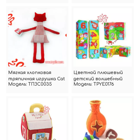
Мягкая хлопковая
Цветной плюшевый
тряпичная игрушка Cat
детский волшебный
Модель:
ТПЗС0035
Модель:
TPYE0176
кубик