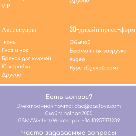
Другие
VIP
Аксессуары
3D-дизайн пресс-форм
Ткань
Обычай
Глаз и нос
Бесплатная загрузка
Помимо OEM-производства, что DACToys может
Брелок для ключей
видео
сделать еще?
Мы предлагаем высококачественные услуги
IC-коробка
Курс «Сделай сам»
OEM-производства уже более 20 лет. В то же
Другие
время мы предлагаем комплексное
обслуживание: графический дизайн, 3D-
моделирование, дизайн упаковки, бумажный
Есть вопрос?
шаблон, разработку образцов, дизайн
микросхем, помогаем вашей команде
Электронная почта: dac@dactoys.com
дизайнеров передать ваши волшебные идеи
Скайп: holhan2005
Идеальные продукты.
GSM/Wechat/Whatsapp: +86 13957871239
Могу ли я также купить другие продукты от
Часто задаваемые вопросы
DACToys?