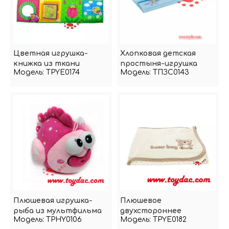
Цветная игрушка-
Хлопковая детская
книжка из ткани
простыня-игрушка
Модель:
TPYE0174
Модель:
ТПЗС0143
Плюшевая игрушка-
Плюшевое
рыба из мультфильма
двухстороннее
Модель:
TPHY0106
Модель:
TPYE0182
детское одеяло