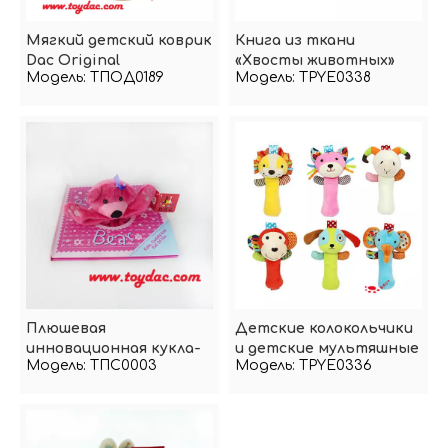
Мягкий детский коврик
Книга из ткани
Dac Original
«Хвосты животных»
Модель:
ТПОД0189
Модель:
TPYE0338
Книги для развития
детских игрушек из
ткани
Плюшевая
Детские колокольчики
инновационная кукла-
и детские мультяшные
Модель:
ТПС0003
Модель:
TPYE0336
игрушка «Медведь и
животные-
история» для детей
колокольчики-
погремушки