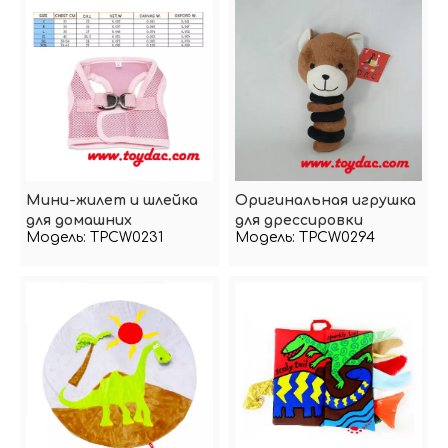
Мини-жилет и шлейка
Оригинальная игрушка
для домашних
для дрессировки
Модель:
TPCW0231
Модель:
TPCW0294
животных
домашних животных
Dac