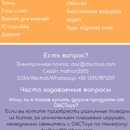
Ткань
Обычай
Глаз и нос
Бесплатная загрузка
Брелок для ключей
видео
Помимо OEM-производства, что DACToys может
IC-коробка
Курс «Сделай сам»
сделать еще?
Другие
Мы предлагаем высококачественные услуги
OEM-производства уже более 20 лет. В то же
время мы предлагаем комплексное
Есть вопрос?
обслуживание: графический дизайн, 3D-
моделирование, дизайн упаковки, бумажный
Электронная почта: dac@dactoys.com
шаблон, разработку образцов, дизайн
Скайп: holhan2005
микросхем, помогаем вашей команде
GSM/Wechat/Whatsapp: +86 13957871239
дизайнеров передать ваши волшебные идеи
Идеальные продукты.
Часто задаваемые вопросы
Могу ли я также купить другие продукты от
DACToys?
Если вы хотите приобрести различные товары
из Китая, за исключением плюшевых игрушек,
немедленно свяжитесь с DACToys по телефону:
holhan@holhan.com