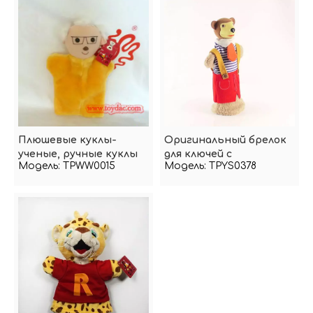
Плюшевые куклы-
Оригинальный брелок
ученые, ручные куклы
для ключей с
Модель:
TPWW0015
Модель:
TPYS0378
изображением
марионетки-обезьяны
из мультфильма