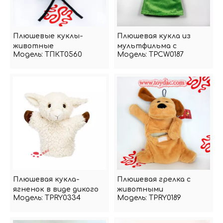
Плюшевые куклы-
Плюшевая кукла из
животные
мультфильма с
Модель:
ТПКТ0560
Модель:
TPCW0187
изображением
животных и муравьев в
руках
Плюшевая кукла-
Плюшевая грелка с
ягненок в виде дикого
животными
Модель:
TPRY0334
Модель:
TPRY0189
животного