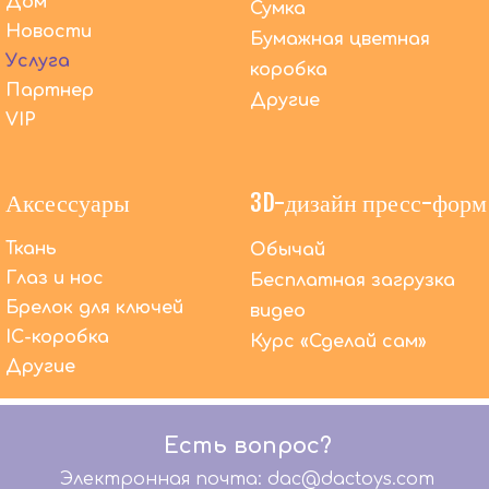
Дом
Сумка
Новости
Бумажная цветная
Услуга
коробка
Партнер
Другие
VIP
Аксессуары
3D-дизайн пресс-форм
Ткань
Обычай
Глаз и нос
Бесплатная загрузка
Брелок для ключей
видео
IC-коробка
Курс «Сделай сам»
Помимо OEM-производства, что DACToys может
Другие
сделать еще?
Мы предлагаем высококачественные услуги
OEM-производства уже более 20 лет. В то же
Есть вопрос?
время мы предлагаем комплексное
обслуживание: графический дизайн, 3D-
Электронная почта: dac@dactoys.com