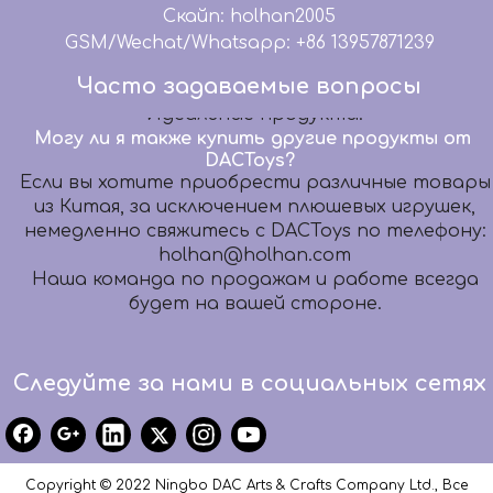
моделирование, дизайн упаковки, бумажный
Скайп: holhan2005
шаблон, разработку образцов, дизайн
GSM/Wechat/Whatsapp: +86 13957871239
микросхем, помогаем вашей команде
дизайнеров передать ваши волшебные идеи
Часто задаваемые вопросы
Идеальные продукты.
Могу ли я также купить другие продукты от
DACToys?
Если вы хотите приобрести различные товары
из Китая, за исключением плюшевых игрушек,
немедленно свяжитесь с DACToys по телефону:
holhan@holhan.com
Наша команда по продажам и работе всегда
будет на вашей стороне.
Помимо OEM-производства, что DACToys может
сделать еще?
Следуйте за нами в социальных сетях
Мы предлагаем высококачественные услуги
OEM-производства уже более 20 лет. В то же
время мы предлагаем комплексное
обслуживание: графический дизайн, 3D-
моделирование, дизайн упаковки, бумажный
Copyright © 2022 Ningbo DAC Arts & Crafts Company Ltd., Все