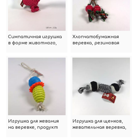
Симпатичная игрушка
Хлопчатобумажная
в форме животного,
веревка, резиновая
чистая, кусающая,
продукция для тенниса
прочная
для собак
хлопчатобумажная
веревка-Greenjoy
Игрушка для жевания
Игрушка для щенков,
на веревке, продукт
жевательная веревка,
для домашних
двойные шарики,