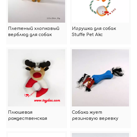
Плетеный хлопковый
Игрушка для собак
верблюд для собак
Stuffe Pet Akc
Плюшевая
Собака жует
рождественская
резиновую веревку
погремушка с кольцом
в виде оленя