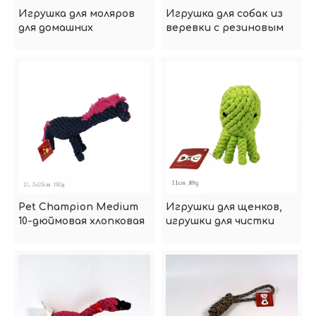
Игрушка для моляров
Игрушка для собак из
для домашних
веревки с резиновым
животных для собак
мячом
Pet Champion Medium
Игрушки для щенков,
10-дюймовая хлопковая
игрушки для чистки
игрушка-веревка для
зубов, игрушки из
собак Savage Horse
хлопковой веревки