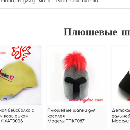
товары для дома
»
Плюшевые шапки
Плюшевые ш
ая бейсболка с
Плюшевые шапки для
Детская
м козырьком
косплея
дальноб
ФХАТ0033
Модель:
ТПКТ0871
Модель:
рисунк