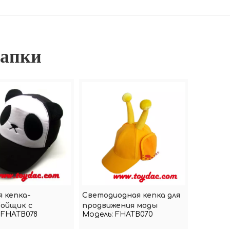
апки
 кепка-
Светодиодная кепка для
ойщик с
продвижения моды
FHATB078
Модель:
FHATB070
ом панды