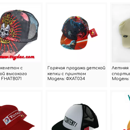
скелетон с
Горячая продажа детской
Летняя
ой высокого
кепки с принтом
спортив
FHATB071
Модель:
ФХАТ034
Модель:
ва