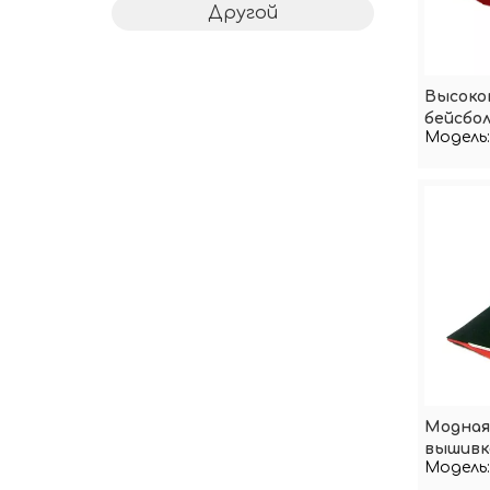
Другой
Высоко
бейсбо
Модель:
на зака
Модная 
вышивко
Модель: