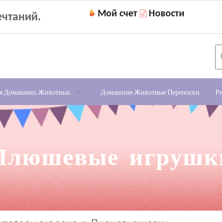
Мой счет
Новости

чтаний.
ля Домашних Животных
Домашние Животные Переноски
Р
Плюшевые игрушк