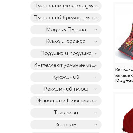
Плюшевые товары для дома
Плюшевый брелок для ключей
Модель Плюша
Кукла и одежда
Подушка и подушка
Интеллектуальные игрушки IC
Кепка-
вышивк
Кукольный
Модель:
качест
Рекламный плюш
Животные Плюшевые
Талисман
Костюм