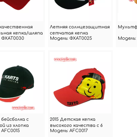
качественная
Летняя солнцезащитная
Мультф
льная кепка/шляпа
сетчатая кепка
ФХАТ0030
Модель:
ФХАТ0025
Модель:
з
бейсболка с
2015 Детская кепка
й из хлопка
высокого качества с 6
AFC0015
Модель:
AFC0017
панелями