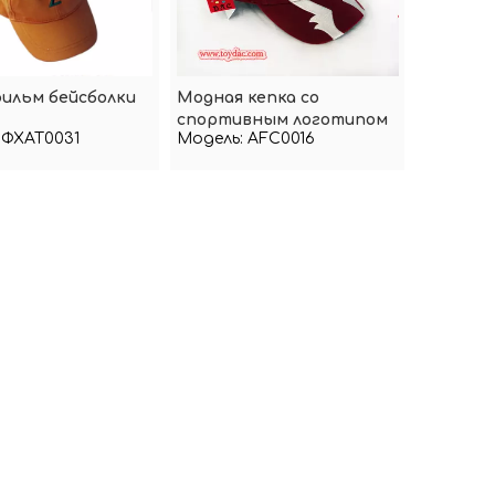
ильм бейсболки
Модная кепка со
спортивным логотипом
ФХАТ0031
Модель:
AFC0016
персиковой кожи из
полиэстера