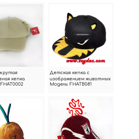
 крутая
Детская кепка с
ная кепка
изображением животных
FHAT0002
Модель:
FHATB081
в мультяшном стиле