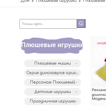
Дом
»
Плюшевые игрушки
»
Плюшевые 
Плюшевые игрушки
Плюшевые мишки
Серия динозавров оригинального дизайна DAC
Персонаж Плюшевый
Рекламн
Детские игрушки
длинны
Модель:
Праздничная игрушка