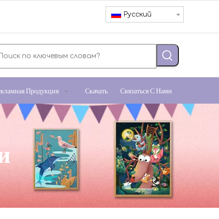
Pусский
екламная Продукция
Скачать
Связаться С Нами
и