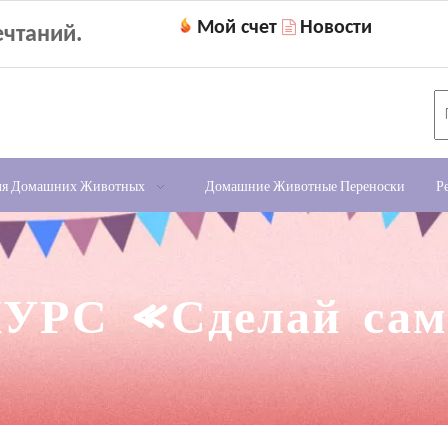
Мой счет
Новости

чтаний.
ля Домашних Животных
Домашние Животные Переноски
Р
УРС «Сделай са