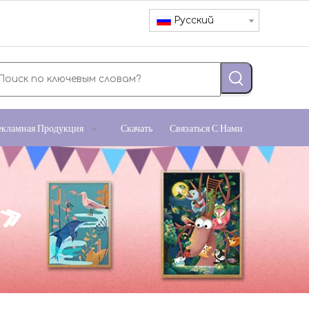
Pусский
екламная Продукция
Скачать
Связаться С Нами
м»