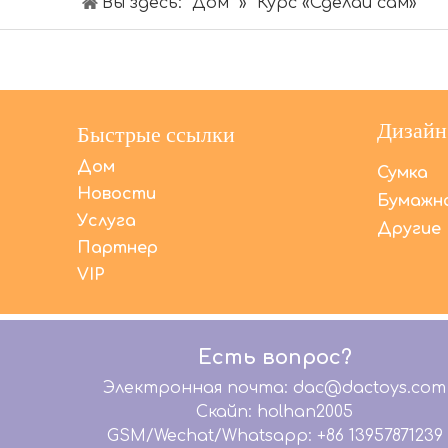
Вы здесь:
Дом
»
Курс «Сделай сам»
Дизайн
Быстрые ссылки
Дом
Сумка
Новости
Бумажна
Услуга
Другие
Партнер
VIP
Есть вопрос?
Электронная почта: dac@dactoys.com
Скайп: holhan2005
GSM/Wechat/Whatsapp: +86 13957871239