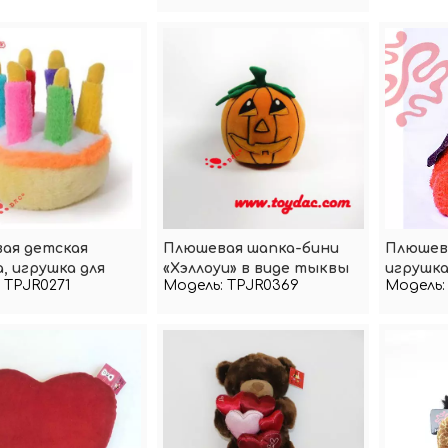
ая детская
Плюшевая шапка-бини
Плюшев
, игрушка для
«Хэллоуи» в виде тыквы
игрушка
TPJR0271
Модель:
TPJR0369
Модель:
на день рождения
Медвед