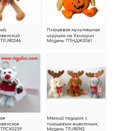
ый
Плюшевая мультяшная
твенский
игрушка на Хэллоуин
TPJR0246
Модель:
ТПНДЖ0061
огий олень
ая
Мягкий подарок с
твенская
плюшевым животным,
TPCX0239
Модель:
TPJR0142
-мышь с кольцом
мультяшным дождевым