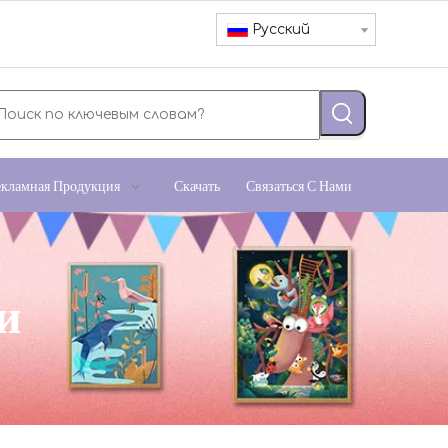
Pусский
екламная Продукция
Скачать
Связаться С Нами
и