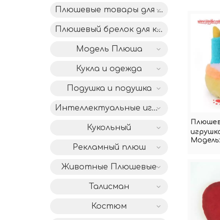
Плюшевые товары для дома
Плюшевый брелок для ключей
Модель Плюша
Кукла и одежда
Подушка и подушка
Интеллектуальные игрушки IC
Плюшев
Кукольный
игрушка
Модель:
торта 
Рекламный плюш
Животные Плюшевые
Талисман
Костюм