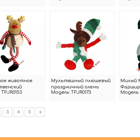
для клю
ое животное
Мультяшный плюшевый
Милый 
твенский
праздничный олень
Фаршир
TPJR0153
Модель:
TPJR0173
Модель:
ногий олень
Плюшев
Рождес
3
4
5
»