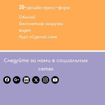
3D-дизайн пресс-форм
Обычай
Бесплатная загрузка
видео
Курс «Сделай сам»
Следуйте за нами в социальных
сетях