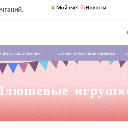
Мой счет
Новости

чтаний.
ля Домашних Животных
Домашние Животные Переноски
Р
Плюшевые игрушк