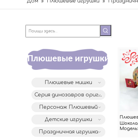
Дом
»
Плюшевые игрушки
»
Праздничн
Плюшевые игрушки
Плюшевые мишки
Серия динозавров оригинального дизайна DAC
Персонаж Плюшевый
Плюшев
Детские игрушки
Шокола
Модель:
Праздничная игрушка