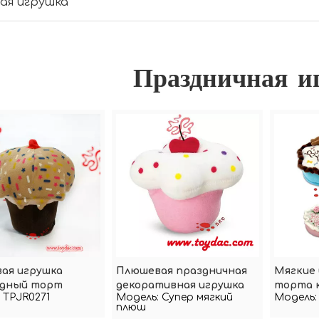
ая игрушка
Праздничная и
ая игрушка
Плюшевая праздничная
Мягкие 
дный торт
декоративная игрушка
торта к
TPJR0271
Модель:
Супер мягкий
Модель:
для торта
плюш