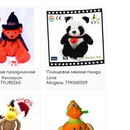
ая праздничная
Плюшевая мягкая панда
 Хэллоуин
Love
TPJR0265
Модель:
TPXM0009
ь