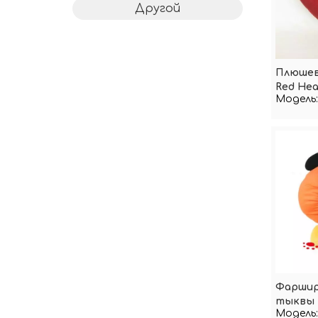
Другой
Плюшев
Red Hea
Модель:
Фаршир
тыквы 
Модель: