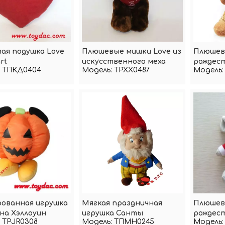
ая подушка Love
Плюшевые мишки Love из
Плюшев
rt
искусственного меха
рождес
ТПКД0404
Модель:
TPXX0487
Модель:
длиннон
ованная игрушка
Мягкая праздничная
Плюшев
на Хэллоуин
игрушка Санты
рождес
TPJR0308
Модель:
ТПМН0245
Модель:
игрушка