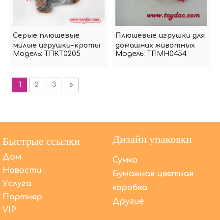
Серые плюшевые
Плюшевые игрушки для
милые игрушки-кроты
домашних животных
Модель:
ТПКТ0205
Модель:
ТПМН0454
«Ежики»
1
2
3
»
Дизайн упаковки
Быстрые ссылки
Дом
Сумка
Новости
Бумажная цветная
Услуга
коробка
Партнер
Другие
VIP