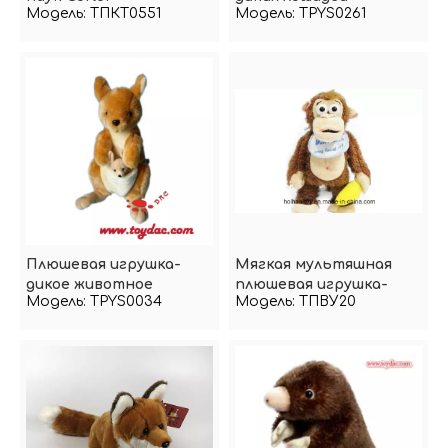
Модель:
ТПКТ0551
Модель:
TPYS0261
Плюшевая игрушка-
Мягкая мультяшная
дикое животное
плюшевая игрушка-
Модель:
TPYS0034
Модель:
ТПВУ20
Кенгуру
обезьянка