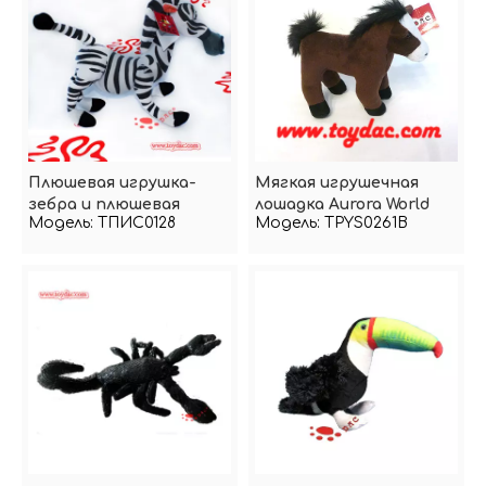
Плюшевая игрушка-
Мягкая игрушечная
зебра и плюшевая
лошадка Aurora World
Модель:
ТПИС0128
Модель:
TPYS0261B
лошадь