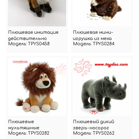
Плюшевая имитация
Плюшевая мини-
действительно
игрушка из меха
Модель:
TPYS0458
Модель:
TPYS0284
животного лисы
Плюшевые
Плюшевый дикий
мультяшные
зверь-носорог
Модель:
TPYS0282
Модель:
TPYS0262
анимационные игрушки