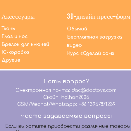
Аксессуары
3D-дизайн пресс-форм
Ткань
Обычай
Глаз и нос
Помимо OEM-производства, что DACToys может
Бесплатная загрузка
сделать еще?
Брелок для ключей
видео
Мы предлагаем высококачественные услуги
IC-коробка
Курс «Сделай сам»
OEM-производства уже более 20 лет. В то же
Другие
время мы предлагаем комплексное
обслуживание: графический дизайн, 3D-
моделирование, дизайн упаковки, бумажный
шаблон, разработку образцов, дизайн
Есть вопрос?
микросхем, помогаем вашей команде
Электронная почта: dac@dactoys.com
дизайнеров передать ваши волшебные идеи
Скайп: holhan2005
Идеальные продукты.
GSM/Wechat/Whatsapp: +86 13957871239
Могу ли я также купить другие продукты от
DACToys?
Часто задаваемые вопросы
Если вы хотите приобрести различные товары
из Китая, за исключением плюшевых игрушек,