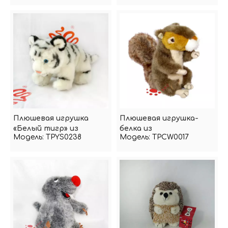
в виде льва
Плюшевая игрушка
Плюшевая игрушка-
«Белый тигр» из
белка из
Модель:
TPYS0238
Модель:
TPCW0017
искусственного меха
искусственного меха