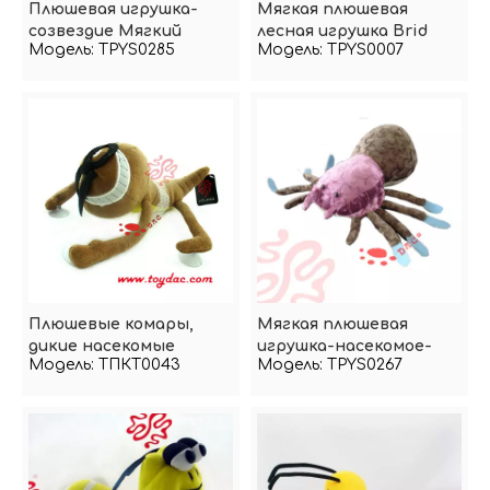
Плюшевая игрушка-
Мягкая плюшевая
созвездие Мягкий
лесная игрушка Brid
Модель:
TPYS0285
Модель:
TPYS0007
скорпион
Плюшевые комары,
Мягкая плюшевая
дикие насекомые
игрушка-насекомое-
Модель:
ТПКТ0043
Модель:
TPYS0267
паук