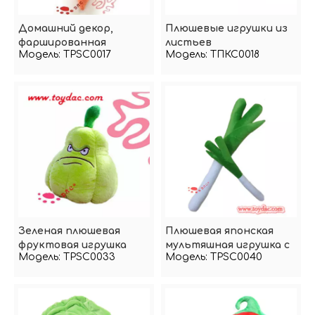
Домашний декор,
Плюшевые игрушки из
фаршированная
листьев
Модель:
TPSC0017
Модель:
ТПКС0018
овощная плюшевая
растительного
игрушка-морковка
дерева, брелок для
ключей
Зеленая плюшевая
Плюшевая японская
фруктовая игрушка
мультяшная игрушка с
Модель:
TPSC0033
Модель:
TPSC0040
луком и овощами