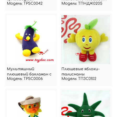
Модель:
TPSC0042
Модель:
ТПНДЖ0205
кукурузная игрушка
цветком
Мультяшный
Плюшевые яблоки-
плюшевый баклажан с
талисманы
Модель:
TPSC0006
Модель:
ТПЗС0102
овощами,
фаршированными
овощами