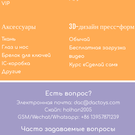
VIP
Аксессуары
3D-дизайн пресс-форм
Ткань
Обычай
Глаз и нос
Бесплатная загрузка
Помимо OEM-производства, что DACToys может
Брелок для ключей
видео
сделать еще?
IC-коробка
Мы предлагаем высококачественные услуги
Курс «Сделай сам»
OEM-производства уже более 20 лет. В то же
Другие
время мы предлагаем комплексное
обслуживание: графический дизайн, 3D-
моделирование, дизайн упаковки, бумажный
Есть вопрос?
шаблон, разработку образцов, дизайн
Электронная почта: dac@dactoys.com
микросхем, помогаем вашей команде
дизайнеров передать ваши волшебные идеи
Скайп: holhan2005
Идеальные продукты.
GSM/Wechat/Whatsapp: +86 13957871239
Могу ли я также купить другие продукты от
Часто задаваемые вопросы
DACToys?