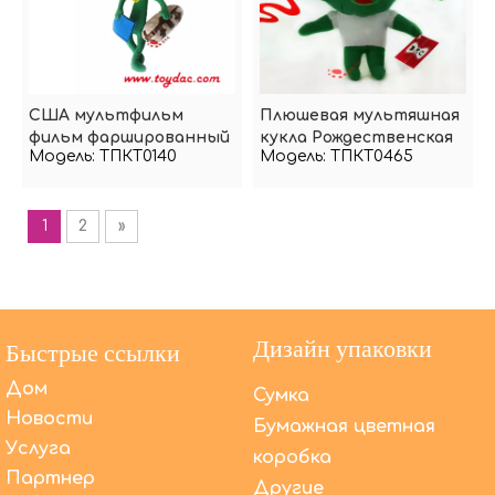
США мультфильм
Плюшевая мультяшная
фильм фаршированный
кукла Рождественская
Модель:
ТПКТ0140
Модель:
ТПКТ0465
цветок
елка
1
2
»
Дизайн упаковки
Быстрые ссылки
Дом
Сумка
Новости
Бумажная цветная
Услуга
коробка
Партнер
Другие