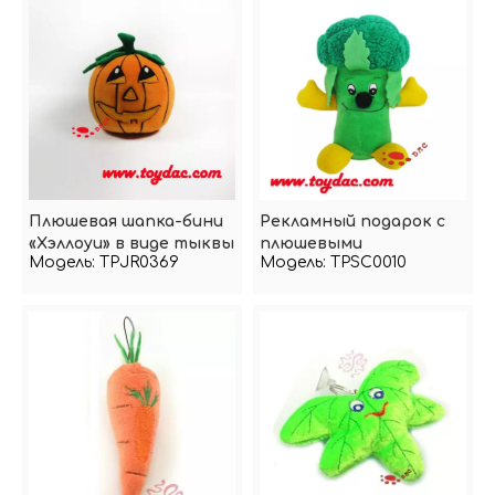
Плюшевая шапка-бини
Рекламный подарок с
«Хэллоуи» в виде тыквы
плюшевыми
Модель:
TPJR0369
Модель:
TPSC0010
фаршированными
овощами