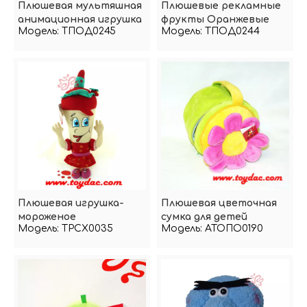
Плюшевая мультяшная
Плюшевые рекламные
анимационная игрушка
фрукты Оранжевые
Модель:
ТПОД0245
Модель:
ТПОД0244
с ароматом ананаса
фрукты
Плюшевая игрушка-
Плюшевая цветочная
мороженое
сумка для детей
Модель:
TPCX0035
Модель:
АТОПО0190