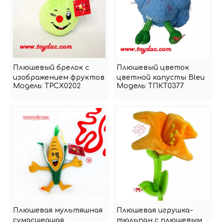
Плюшевый брелок с
Плюшевый цветок
изображением фруктов
цветной капусты Bleu
Модель:
TPCX0202
Модель:
ТПКТ0377
и мультфильмов
Плюшевая мультяшная
Плюшевая игрушка-
сумасшедшая
тюльпан с плюшевым