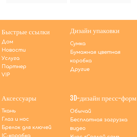
Дизайн упаковки
Быстрые ссылки
Дом
Сумка
Новости
Бумажная цветная
Услуга
коробка
Партнер
Другие
VIP
Аксессуары
3D-дизайн пресс-форм
Ткань
Обычай
Глаз и нос
Бесплатная загрузка
Брелок для ключей
видео
Помимо OEM-производства, что DACToys может
IC-коробка