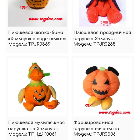
Плюшевая шапка-бини
Плюшевая праздничная
«Хэллоуи» в виде тыквы
игрушка Хэллоуин
Модель:
TPJR0369
Модель:
TPJR0265
Медведь
Плюшевая мультяшная
Фаршированная
игрушка на Хэллоуин
игрушка тыквы на
Модель:
ТПНДЖ0061
Модель:
TPJR0308
Хэллоуин