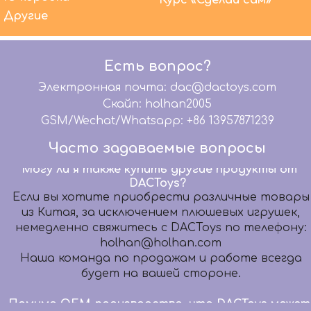
Курс «Сделай сам»
сделать еще?
Другие
Мы предлагаем высококачественные услуги
OEM-производства уже более 20 лет. В то же
время мы предлагаем комплексное
Есть вопрос?
обслуживание: графический дизайн, 3D-
моделирование, дизайн упаковки, бумажный
Электронная почта: dac@dactoys.com
шаблон, разработку образцов, дизайн
Скайп: holhan2005
микросхем, помогаем вашей команде
GSM/Wechat/Whatsapp: +86 13957871239
дизайнеров передать ваши волшебные идеи
Идеальные продукты.
Часто задаваемые вопросы
Могу ли я также купить другие продукты от
DACToys?
Если вы хотите приобрести различные товары
из Китая, за исключением плюшевых игрушек,
немедленно свяжитесь с DACToys по телефону:
holhan@holhan.com
Наша команда по продажам и работе всегда
будет на вашей стороне.
Помимо OEM-производства, что DACToys может
сделать еще?