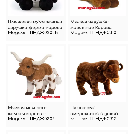
Плюшевая мультяшная
Мягкая игрушка-
игрушка-ферма-корова
животное Корова
Модель:
ТПНДЖ0302Б
Модель:
ТПНДЖ0310
Мягкая молочно-
Плюшевый
желтая корова с
американский дикий
Модель:
ТПНДЖ0308
Модель:
ТПНДЖ0312
пятном
бык