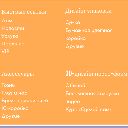
Дизайн упаковки
Быстрые ссылки
Дом
Сумка
Новости
Бумажная цветная
Услуга
коробка
Партнер
Другие
VIP
Аксессуары
3D-дизайн пресс-форм
Ткань
Обычай
Глаз и нос
Бесплатная загрузка
Брелок для ключей
видео
Помимо OEM-производства, что DACToys может
сделать еще?
IC-коробка
Курс «Сделай сам»
Мы предлагаем высококачественные услуги
Другие
OEM-производства уже более 20 лет. В то же
время мы предлагаем комплексное