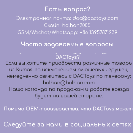
обслуживание: графический дизайн, 3D-
Есть вопрос?
моделирование, дизайн упаковки, бумажный
шаблон, разработку образцов, дизайн
Электронная почта: dac@dactoys.com
микросхем, помогаем вашей команде
Скайп: holhan2005
дизайнеров передать ваши волшебные идеи
GSM/Wechat/Whatsapp: +86 13957871239
Идеальные продукты.
Часто задаваемые вопросы
Могу ли я также купить другие продукты от
DACToys?
Если вы хотите приобрести различные товары
из Китая, за исключением плюшевых игрушек,
немедленно свяжитесь с DACToys по телефону:
holhan@holhan.com
Наша команда по продажам и работе всегда
будет на вашей стороне.
Помимо OEM-производства, что DACToys может
сделать еще?
Мы предлагаем высококачественные услуги
OEM-производства уже более 20 лет. В то же
Следуйте за нами в социальных сетях
время мы предлагаем комплексное