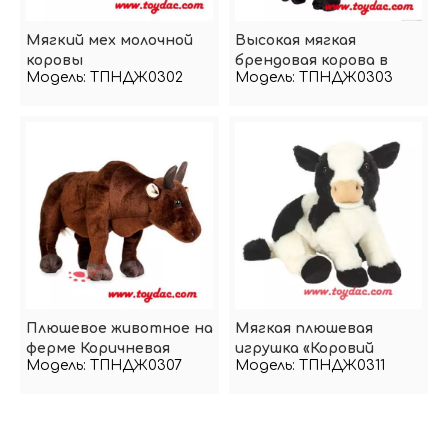
Мягкий мех молочной
Высокая мягкая
коровы
брендовая корова в
Модель:
ТПНДЖ0302
Модель:
ТПНДЖ0303
британском стиле
Плюшевое животное на
Мягкая плюшевая
ферме Коричневая
игрушка «Коровий
Модель:
ТПНДЖ0307
Модель:
ТПНДЖ0311
корова
теленок»