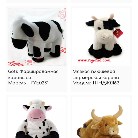
Gots Фаршированная
Мягкая плюшевая
корова из
фермерская корова
Модель:
TPYE0281
Модель:
ТПНДЖ0163
органического хлопка