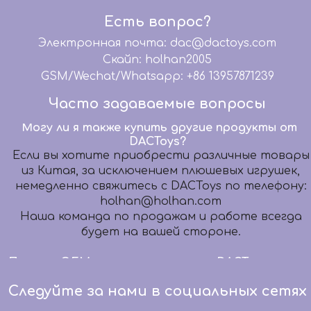
время мы предлагаем комплексное
Есть вопрос?
обслуживание: графический дизайн, 3D-
Электронная почта: dac@dactoys.com
моделирование, дизайн упаковки, бумажный
шаблон, разработку образцов, дизайн
Скайп: holhan2005
микросхем, помогаем вашей команде
GSM/Wechat/Whatsapp: +86 13957871239
дизайнеров передать ваши волшебные идеи
Часто задаваемые вопросы
Идеальные продукты.
Могу ли я также купить другие продукты от
DACToys?
Если вы хотите приобрести различные товары
из Китая, за исключением плюшевых игрушек,
немедленно свяжитесь с DACToys по телефону:
holhan@holhan.com
Наша команда по продажам и работе всегда
будет на вашей стороне.
Помимо OEM-производства, что DACToys может
сделать еще?
Мы предлагаем высококачественные услуги
Следуйте за нами в социальных сетях
OEM-производства уже более 20 лет. В то же