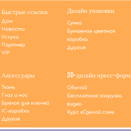
Дизайн упаковки
Быстрые ссылки
Дом
Сумка
Новости
Бумажная цветная
Услуга
коробка
Партнер
Другие
VIP
Аксессуары
3D-дизайн пресс-форм
Ткань
Обычай
Глаз и нос
Бесплатная загрузка
Брелок для ключей
видео
IC-коробка
Помимо OEM-производства, что DACToys может
Курс «Сделай сам»
сделать еще?
Другие
Мы предлагаем высококачественные услуги
OEM-производства уже более 20 лет. В то же