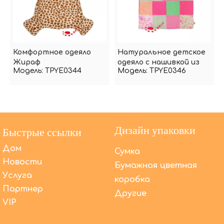
Комфортное одеяло
Натуральное детское
Жираф
одеяло с нашивкой из
Модель:
TPYE0344
Модель:
TPYE0346
ткани
Дизайн упаковки
Быстрые ссылки
Дом
Сумка
Новости
Бумажная цветная
Услуга
коробка
Партнер
Другие
VIP