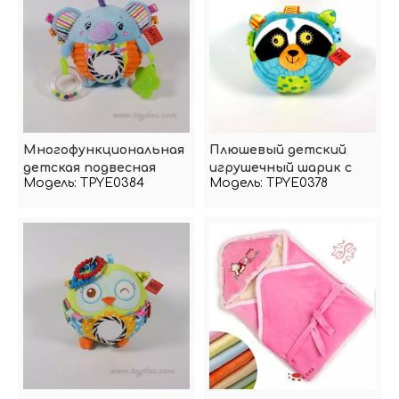
Многофункциональная
Плюшевый детский
детская подвесная
игрушечный шарик с
Модель:
TPYE0384
Модель:
TPYE0378
погремушка
кольцом