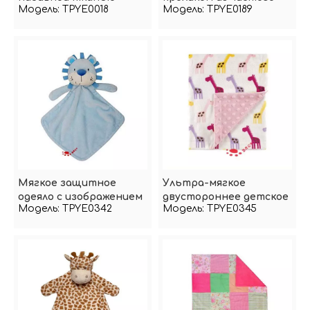
Модель:
TPYE0018
Модель:
TPYE0189
хлопка оригинального
дизайна
Мягкое защитное
Ультра-мягкое
одеяло с изображением
двустороннее детское
Модель:
TPYE0342
Модель:
TPYE0345
льва для
одеяло
новорожденных