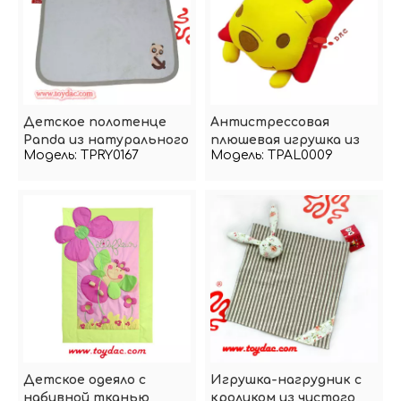
Детское полотенце
Антистрессовая
Panda из натурального
плюшевая игрушка из
Модель:
TPRY0167
Модель:
TPAL0009
органического хлопка
спандекса
Детское одеяло с
Игрушка-нагрудник с
набивной тканью
кроликом из чистого