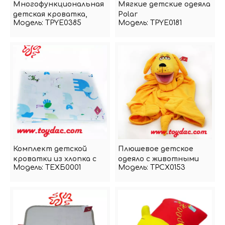
Многофункциональная
Мягкие детские одеяла
детская кроватка,
Polar
Модель:
TPYE0385
Модель:
TPYE0181
подвесная погремушка
для животных
Комплект детской
Плюшевое детское
кроватки из хлопка с
одеяло с животными
Модель:
ТЕХБ0001
Модель:
TPCX0153
изображением
животных в стиле
зоопарка