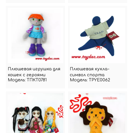
Плюшевая игрушка для
Плюшевая кукла-
кошек с героями
символ спорта
Модель:
ТПКТ0781
Модель:
TPYE0062
мультфильмов