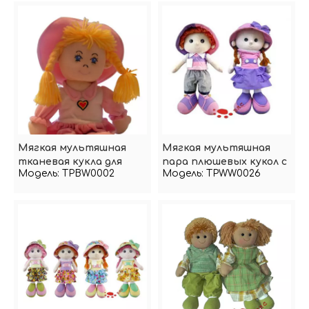
Мягкая мультяшная
Мягкая мультяшная
тканевая кукла для
пара плюшевых кукол с
Модель:
TPBW0002
Модель:
TPWW0026
маленькой девочки
волосами из пряжи