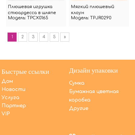
Плюшевая игрушка
Мягкий плюшевый
стюардесса в шляпе
клоун
Модель:
TPCX0165
Модель:
TPJR0290
1
2
3
4
5
»
Дизайн упаковки
Быстрые ссылки
Дом
Сумка
Новости
Бумажная цветная
Услуга
коробка
Партнер
Другие
VIP