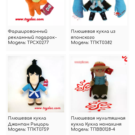
Фаршированный
Плюшевая кукла из
рекламный подарок-
японского
Модель:
TPCX0277
Модель:
ТПКТ0382
талисман
мультфильма
Плюшевая кукла
Плюшевая мультяшная
Джанпан Рыцарь
кукла Кукла монахиня
Модель:
ТПКТ0759
Модель:
ТПВВ0128-4