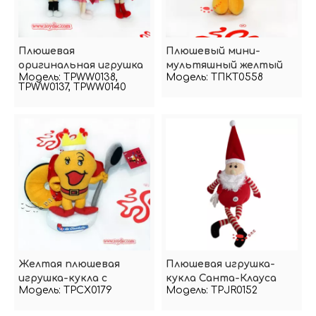
Плюшевая
Плюшевый мини-
оригинальная игрушка
мультяшный желтый
Модель:
TPWW0138,
Модель:
ТПКТ0558
мультяшная кукла
лев
TPWW0137, TPWW0140
Желтая плюшевая
Плюшевая игрушка-
игрушка-кукла с
кукла Санта-Клауса
Модель:
TPCX0179
Модель:
TPJR0152
улыбкой