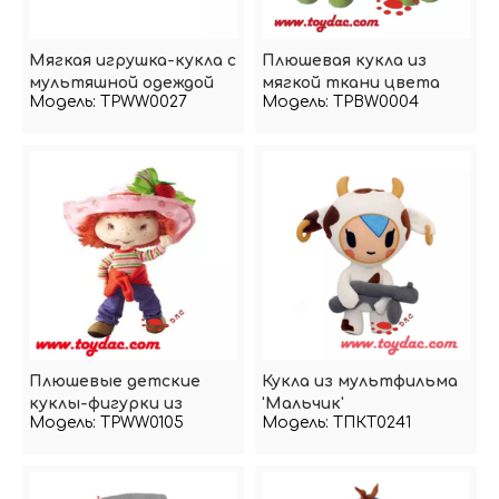
Мягкая игрушка-кукла с
Плюшевая кукла из
мультяшной одеждой
мягкой ткани цвета
Модель:
TPWW0027
Модель:
TPBW0004
Плюшевые детские
Кукла из мультфильма
куклы-фигурки из
'Мальчик'
Модель:
TPWW0105
Модель:
ТПКТ0241
фильма